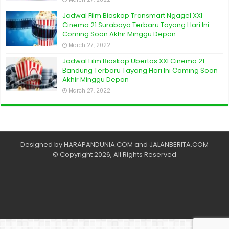
Jadwal Film Bioskop Transmart Ngagel XXI
Cinema 21 Surabaya Terbaru Tayang Hari Ini
Coming Soon Akhir Minggu Depan
March 27, 2022
Jadwal Film Bioskop Ubertos XXI Cinema 21
Bandung Terbaru Tayang Hari Ini Coming Soon
Akhir Minggu Depan
March 27, 2022
Designed by
HARAPANDUNIA.COM
and
JALANBERITA.COM
© Copyright 2026, All Rights Reserved