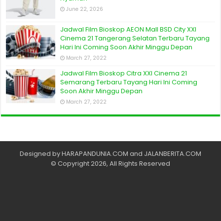
June 22, 2026
Jadwal Film Bioskop AEON Mall BSD City XXI
Cinema 21 Tangerang Selatan Terbaru Tayang
Hari Ini Coming Soon Akhir Minggu Depan
March 27, 2022
Jadwal Film Bioskop Citra XXI Cinema 21
Semarang Terbaru Tayang Hari Ini Coming
Soon Akhir Minggu Depan
March 27, 2022
Designed by
HARAPANDUNIA.COM
and
JALANBERITA.COM
© Copyright 2026, All Rights Reserved