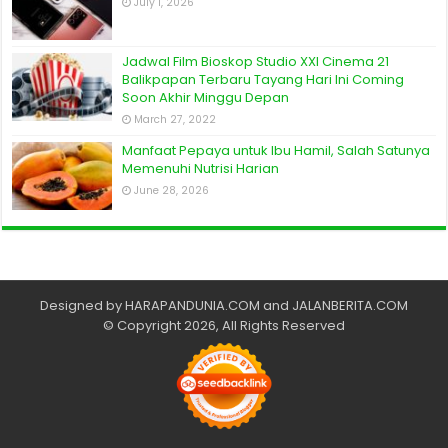
July 1, 2026
Jadwal Film Bioskop Studio XXI Cinema 21
Balikpapan Terbaru Tayang Hari Ini Coming
Soon Akhir Minggu Depan
March 27, 2022
Manfaat Pepaya untuk Ibu Hamil, Salah Satunya
Memenuhi Nutrisi Harian
June 28, 2026
Designed by
HARAPANDUNIA.COM
and
JALANBERITA.COM
© Copyright 2026, All Rights Reserved