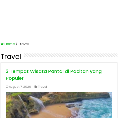
Home
/
Travel
Travel
3 Tempat Wisata Pantai di Pacitan yang
Populer
August 7, 2026
Travel