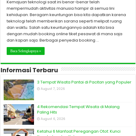
Kemajuan teknologi saat ini benar-benar telah
mempermudah aktivitas manusia hampir di semua lini
kehidupan. Beragam keuntungan bisa kita dapatkan karena
teknologi telah memberikan sarana seperti melipat ruang
dan waktu. Salah satu keuntungannya adalah kita bisa
dengan mudah booking online tiket pesawat di mana saja
dan kapan saja. Berbagai penyedia booking …
Baca Selengkapnya »
Informasi Terbaru
3 Tempat Wisata Pantai di Pacitan yang Populer
August 7, 2026
4 Rekomendasi Tempat Wisata di Malang
Paling Hits
August 6, 2026
Ketahui 6 Manfaat Peregangan Otot: Kunci