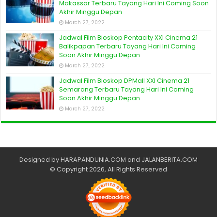
Makassar Terbaru Tayang Hari Ini Coming Soon
Akhir Minggu Depan
March 27, 2022
Jadwal Film Bioskop Pentacity XXI Cinema 21
Balikpapan Terbaru Tayang Hari Ini Coming
Soon Akhir Minggu Depan
March 27, 2022
Jadwal Film Bioskop DPMall XXI Cinema 21
Semarang Terbaru Tayang Hari Ini Coming
Soon Akhir Minggu Depan
March 27, 2022
Designed by
HARAPANDUNIA.COM
and
JALANBERITA.COM
© Copyright 2026, All Rights Reserved