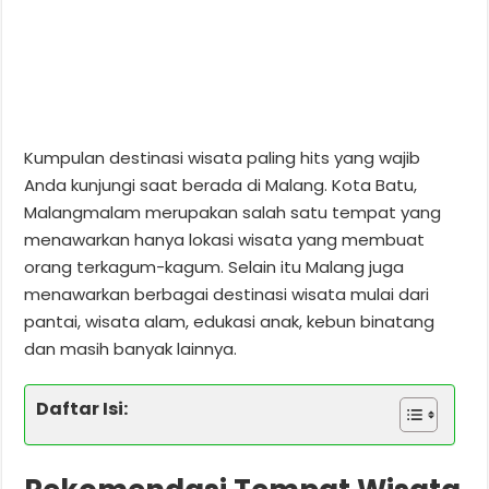
Kumpulan destinasi wisata paling hits yang wajib
Anda kunjungi saat berada di Malang. Kota Batu,
Malangmalam merupakan salah satu tempat yang
menawarkan hanya lokasi wisata yang membuat
orang terkagum-kagum. Selain itu Malang juga
menawarkan berbagai destinasi wisata mulai dari
pantai, wisata alam, edukasi anak, kebun binatang
dan masih banyak lainnya.
Daftar Isi: