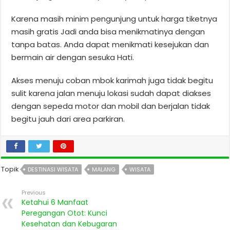
Karena masih minim pengunjung untuk harga tiketnya
masih gratis Jadi anda bisa menikmatinya dengan
tanpa batas. Anda dapat menikmati kesejukan dan
bermain air dengan sesuka Hati.
Akses menuju coban mbok karimah juga tidak begitu
sulit karena jalan menuju lokasi sudah dapat diakses
dengan sepeda motor dan mobil dan berjalan tidak
begitu jauh dari area parkiran.
Topik
DESTINASI WISATA
MALANG
WISATA
Previous
Ketahui 6 Manfaat
Peregangan Otot: Kunci
Kesehatan dan Kebugaran