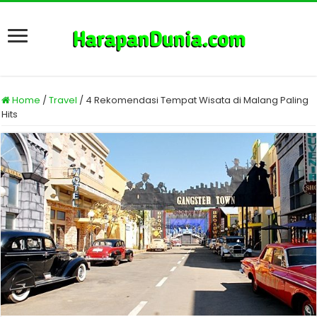
Home
/
Travel
/
4 Rekomendasi Tempat Wisata di Malang Paling
Hits