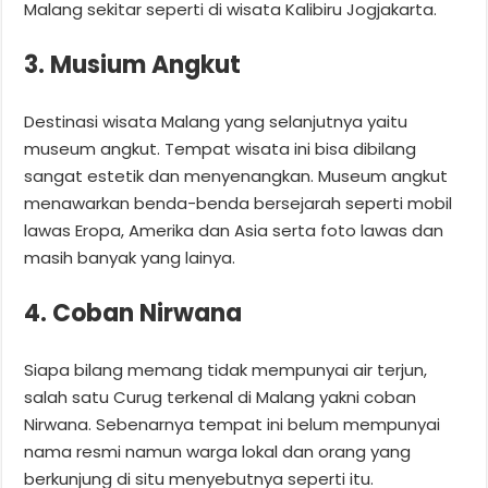
Malang sekitar seperti di wisata Kalibiru Jogjakarta.
3. Musium Angkut
Destinasi wisata Malang yang selanjutnya yaitu
museum angkut. Tempat wisata ini bisa dibilang
sangat estetik dan menyenangkan. Museum angkut
menawarkan benda-benda bersejarah seperti mobil
lawas Eropa, Amerika dan Asia serta foto lawas dan
masih banyak yang lainya.
4. Coban Nirwana
Siapa bilang memang tidak mempunyai air terjun,
salah satu Curug terkenal di Malang yakni coban
Nirwana. Sebenarnya tempat ini belum mempunyai
nama resmi namun warga lokal dan orang yang
berkunjung di situ menyebutnya seperti itu.