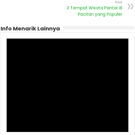
Next
3 Tempat Wisata Pantai di
Pacitan yang Populer
Info Menarik Lainnya
3 Tempat Wisata Pantai di Pacitan yang Populer
August 7, 2026