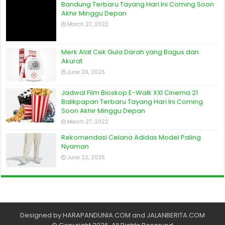
Jadwal Film Bioskop E-Walk XXI Cinema 21
Balikpapan Terbaru Tayang Hari Ini Coming
Soon Akhir Minggu Depan
March 27, 2022
Rekomendasi Celana Adidas Model Paling
Nyaman
June 22, 2026
Designed by
HARAPANDUNIA.COM
and
JALANBERITA.COM
© Copyright 2026, All Rights Reserved