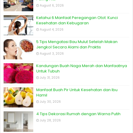
Jengkol Secara Alami dan Praktis
August 3, 2026
Kandungan Buah Naga Merah dan Manfaatnya
Untuk Tubuh
July 31, 2026
Manfaat Buah Pir Untuk Kesehatan dan Ibu
Hamil
July 30, 2026
4 Tips Dekorasi Rumah dengan Warna Putih
July 28, 2026
5 Tips Diet Keto yang Benar untuk Pemula
July 27, 2026
4 Jenis Tanaman Taman Depan Rumah
July 25, 2026