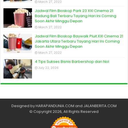
March 27, 2022
Jadwal Film Bioskop Park 23 XXI Cinema 21
Badung Bali Terbaru Tayang Hari Ini Coming
Soon Akhir Minggu Depan
March 27, 2022
Jadwal Film Bioskop Baywalk Pluit XXI Cinema 21
Jakarta Utara Terbaru Tayang Hari Ini Coming
Soon Akhir Minggu Depan
March 27, 2022
4 Tips Sukses Bisnis Barbershop dari Nol
July 22, 2026
Designed by
HARAPANDUNIA.COM
and
JALANBERITA.COM
© Copyright 2026, All Rights Reserved