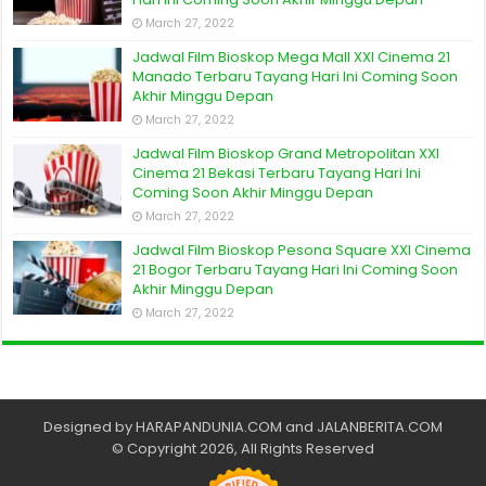
March 27, 2022
Jadwal Film Bioskop Mega Mall XXI Cinema 21
Manado Terbaru Tayang Hari Ini Coming Soon
Akhir Minggu Depan
March 27, 2022
Jadwal Film Bioskop Grand Metropolitan XXI
Cinema 21 Bekasi Terbaru Tayang Hari Ini
Coming Soon Akhir Minggu Depan
March 27, 2022
Jadwal Film Bioskop Pesona Square XXI Cinema
21 Bogor Terbaru Tayang Hari Ini Coming Soon
Akhir Minggu Depan
March 27, 2022
Designed by
HARAPANDUNIA.COM
and
JALANBERITA.COM
© Copyright 2026, All Rights Reserved