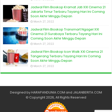
Jadwal Film Bioskop Kramat Jati XXI Cinema 21
Jakarta Timur Terbaru Tayang Hari Ini Coming
Soon Akhir Minggu Depan
March 27, 2022
Jadwal Film Bioskop Transmart Ngagel XXI
Cinema 21 Surabaya Terbaru Tayang Hari Ini
Coming Soon Akhir Minggu Depan
March 27, 2022
Jadwal Film Bioskop Icon Walk XXI Cinema 21
Tangerang Terbaru Tayang Hari Ini Coming
Soon Akhir Minggu Depan
March 27, 2022
Designed by
HARAPANDUNIA.COM
and
JALANBERITA.COM
© Copyright 2026, All Rights Reserved