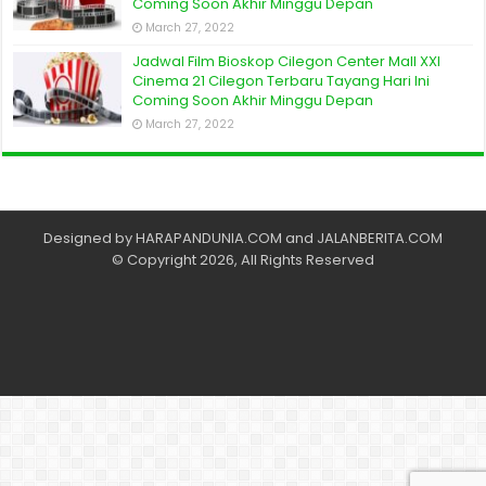
Coming Soon Akhir Minggu Depan
March 27, 2022
Jadwal Film Bioskop Cilegon Center Mall XXI
Cinema 21 Cilegon Terbaru Tayang Hari Ini
Coming Soon Akhir Minggu Depan
March 27, 2022
Designed by
HARAPANDUNIA.COM
and
JALANBERITA.COM
© Copyright 2026, All Rights Reserved