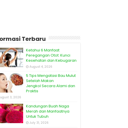
formasi Terbaru
Ketahui 6 Manfaat
Peregangan Otot: Kunci
Kesehatan dan Kebugaran
August 4, 2026
5 Tips Mengatasi Bau Mulut
Setelah Makan
Jengkol Secara Alami dan
Praktis
ugust 3, 2026
Kandungan Buah Naga
Merah dan Manfaatnya
Untuk Tubuh
July 31, 2026