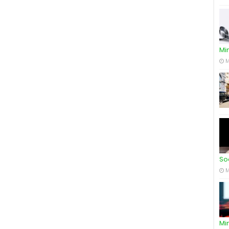
Mi
M
So
M
Mi