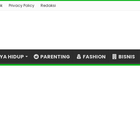
ak
Privacy Policy
Redaksi
YA HIDUP
PARENTING
FASHION
BISNIS