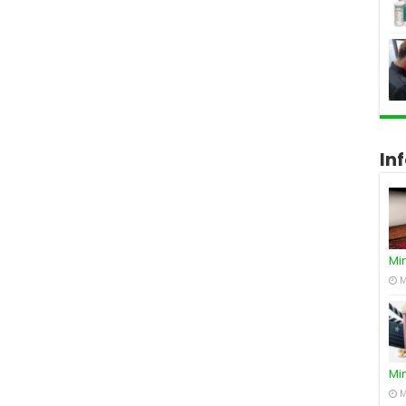
In
Mi
M
Mi
M