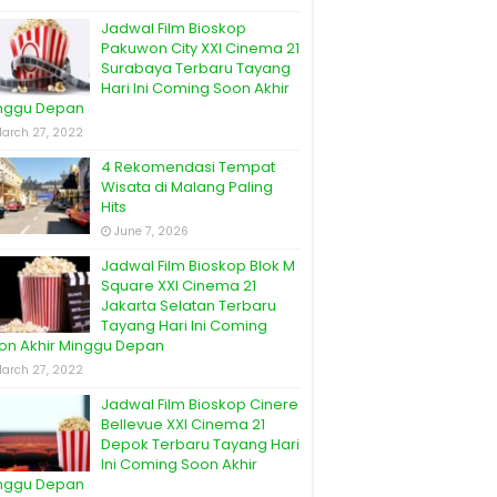
Jadwal Film Bioskop
Pakuwon City XXI Cinema 21
Surabaya Terbaru Tayang
Hari Ini Coming Soon Akhir
nggu Depan
arch 27, 2022
4 Rekomendasi Tempat
Wisata di Malang Paling
Hits
June 7, 2026
Jadwal Film Bioskop Blok M
Square XXI Cinema 21
Jakarta Selatan Terbaru
Tayang Hari Ini Coming
on Akhir Minggu Depan
arch 27, 2022
Jadwal Film Bioskop Cinere
Bellevue XXI Cinema 21
Depok Terbaru Tayang Hari
Ini Coming Soon Akhir
nggu Depan