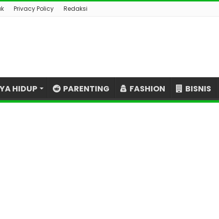
ak
Privacy Policy
Redaksi
YA HIDUP
PARENTING
FASHION
BISNIS