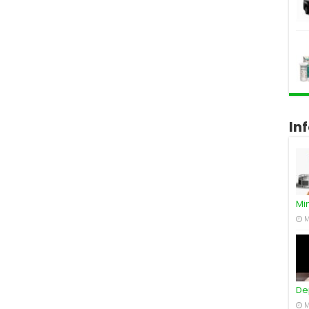
In
Mi
M
De
M