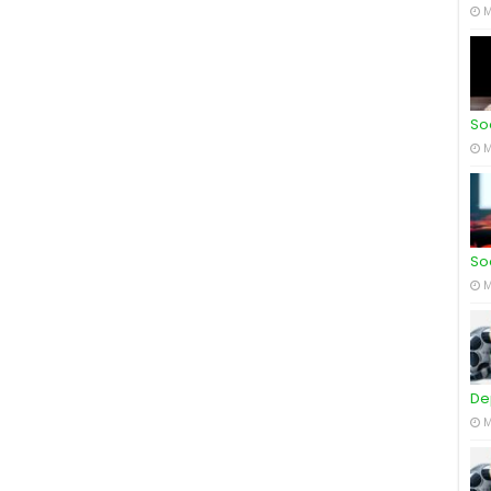
M
So
M
So
M
De
M