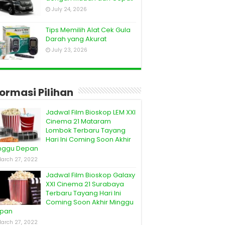
July 24, 2026
Tips Memilih Alat Cek Gula
Darah yang Akurat
July 23, 2026
formasi Pilihan
Jadwal Film Bioskop LEM XXI
Cinema 21 Mataram
Lombok Terbaru Tayang
Hari Ini Coming Soon Akhir
nggu Depan
arch 27, 2022
Jadwal Film Bioskop Galaxy
XXI Cinema 21 Surabaya
Terbaru Tayang Hari Ini
Coming Soon Akhir Minggu
pan
arch 27, 2022