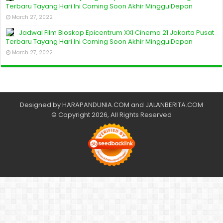
Terbaru Tayang Hari Ini Coming Soon Akhir Minggu Depan
March 27, 2022
Jadwal Film Bioskop Epicentrum XXI Cinema 21 Jakarta Pusat
Terbaru Tayang Hari Ini Coming Soon Akhir Minggu Depan
March 27, 2022
Designed by
HARAPANDUNIA.COM
and
JALANBERITA.COM
© Copyright 2026, All Rights Reserved