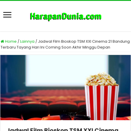
Home
/
Lainnya
/
Jadwal Film Bioskop TSM XXI Cinema 21 Bandung
Terbaru Tayang Hari Ini Coming Soon Akhir Minggu Depan
Jadwal Film Bioskop TSM XXI Cinema