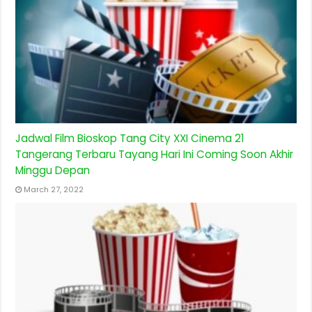
Jadwal Film Bioskop Tang City XXI Cinema 21
Tangerang Terbaru Tayang Hari Ini Coming Soon Akhir
Minggu Depan
March 27, 2022