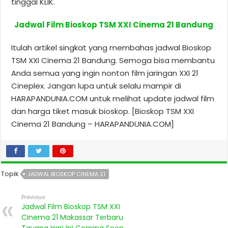
tinggal KLIK.
Jadwal Film Bioskop TSM XXI Cinema 21 Bandung
Itulah artikel singkat yang membahas jadwal Bioskop
TSM XXI Cinema 21 Bandung. Semoga bisa membantu
Anda semua yang ingin nonton film jaringan XXI 21
Cineplex. Jangan lupa untuk selalu mampir di
HARAPANDUNIA.COM untuk melihat update jadwal film
dan harga tiket masuk bioskop. [Bioskop TSM XXI
Cinema 21 Bandung – HARAPANDUNIA.COM]
Topik
JADWAL BIOSKOP CINEMA 21
Previous
Jadwal Film Bioskop TSM XXI
Cinema 21 Makassar Terbaru
Tayang Hari Ini Coming Soon