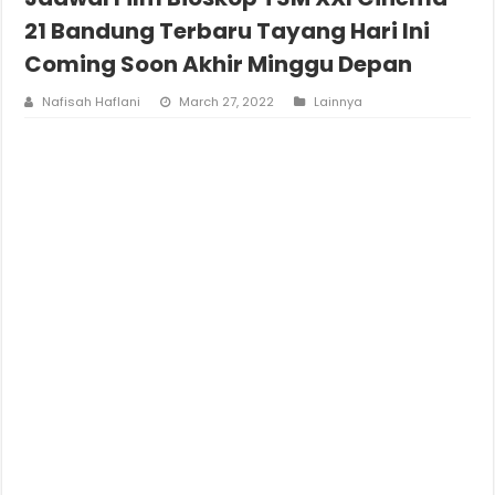
21 Bandung Terbaru Tayang Hari Ini
Coming Soon Akhir Minggu Depan
Nafisah Haflani
March 27, 2022
Lainnya