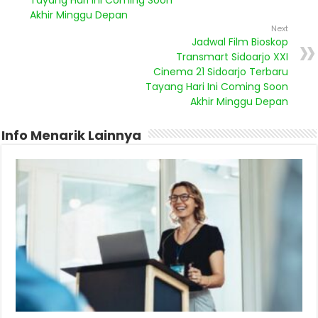
Akhir Minggu Depan
Next
Jadwal Film Bioskop
Transmart Sidoarjo XXI
Cinema 21 Sidoarjo Terbaru
Tayang Hari Ini Coming Soon
Akhir Minggu Depan
Info Menarik Lainnya